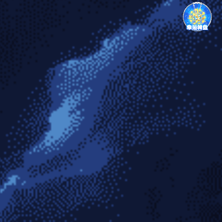
都是一种巨大的压力。尤其是在媒体和粉丝
战，还有来自外界舆论带来的额外负担。
论随之而来，有些甚至对他的职业生涯产生
状态，使他们难以专注于比赛。此外，高强
状态波动的问题。
了新的挑战。在新加盟球员逐渐适应过程
临极大的压力与焦虑。这种环境变化往往使
响到整体表现。
信心。教练组应当根据实际情况进行针对性
变动。同时，通过加强训练，提高队伍之间