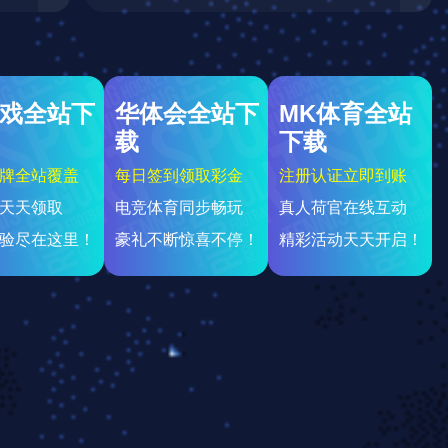
部环境影响以及未来展望四个方面深入探讨
方案。
速度与敏捷性。他能够精准地判断比赛形
阶段，他却陷入了进球荒，这无疑让人感到
己的进球感觉，还面临着巨大的心理压力。
他在场上总是积极跑动，并试图通过传球来
队的重要核心之一，可惜未能转化为更多
的发挥产生了一定影响。在一些比赛中，他
最大限度地发挥。因此，我们可以认为他在
息息相关。