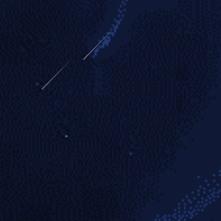
孙兴慜美职联12场未进球助
攻第8次球队却遭遇四连败