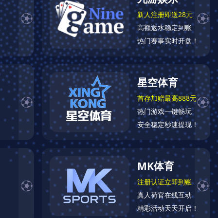
捷的体育服务。
2026-06-18 13:09
31 次阅读
现引发了广泛关注和讨论。尽管他在进攻端展
人失望的是，他在前12场比赛中未能取得
，令球迷和媒体对其未来充满疑问。本文将