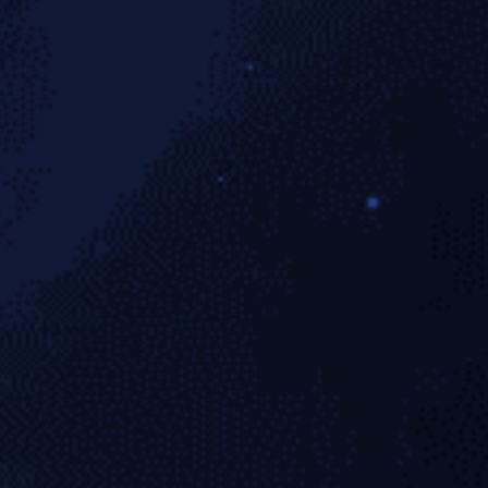
待他们接下来精彩的发展历程。同时，也希望像
在赛场上继续书写新的传奇篇章。
训
摇篮，而曼联作为历史悠久...