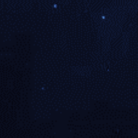
2026-06-02
2
周四竞彩篮球分析：湖人需迅速调整状
本文将围绕即将到来的周四竞彩篮球比赛，重
2026-06-11
3
凯尔登称赞哈珀表现超乎新秀水平展现
在篮球界，年轻球员的表现常常受到广泛关注
2026-06-16
4
名宿揭露姆巴佩在巴黎时期傲气引发更
本文将深入探讨名宿揭露的姆巴佩在巴黎圣日
2026-07-08
5
裁判评议大连鲲城与广州豹比赛争议进
在近期的足球比赛中，大连鲲城与广州豹之间