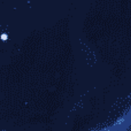
比赛都充满挑战，而这对于任何一位运动员而言
高度关注下，运动员承受的不仅是竞技层面的挑
例如，当孙兴慜连续未能破门时，各类报道和评
质疑。这种负面舆论会直接影响到运动员的心理
度的比拼也可能导致身体疲劳，从而进一步加重
同时，美职联内外援政策变化亦给部分球队带来
中，一些老牌明星若不能迅速融入新体系，会面
得原本默契度较高的团队关系受到冲击，从而影
4、未来展望与改善建议
要想走出当前困境，首先需要各方共同努力重建
的调整，无论是战术还是人员配置，都需要灵活
的默契程度，也是必要之举。