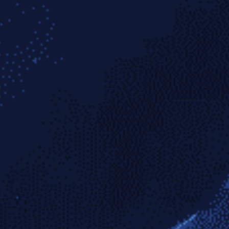
。这种连败不仅打击了士气，也让整个团队
拼搏，但其他队员状态的不稳定，使得整体
导致赛事中的失误频繁。
激励队员们找回自信心。在持续失败后，如
战。有必要采取更灵活多变的方法，以增强
主力球员因伤缺阵，使得替补阵容不得不承
不足往往导致关键时刻决策失误，加剧了球
不断提升实力以争取佳绩。这意味着每一场