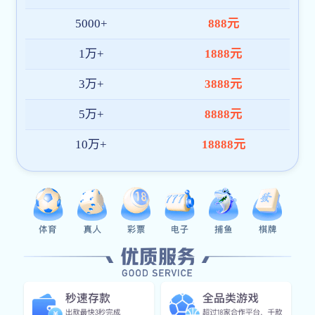
在这个特殊的日子里，巴黎战神广场上挤满了欢呼雀
跃的球迷，他们身穿着各式各样印有登贝莱名字和号
码的球衣，场面蔚为壮观。无论是年轻人还是老年
人，大家都齐心协力，高声呐喊，为自己的偶像送上
最真诚的祝福。这样的团结和热情让整个城市都洋溢
着欢乐气氛。
随着时间推移，广场上的气氛愈加火爆，人们手举横
幅，上面写着“登贝莱，你是我们的冠军！”等标语，
传递着他们对这位年轻天才的不离不弃。这种狂热不
仅体现了他们对运动员个人魅力的认可，更彰显了他
们对于足球文化深厚而执着的爱。
此外，在现场还设置了一些互动环节，如签名会、合