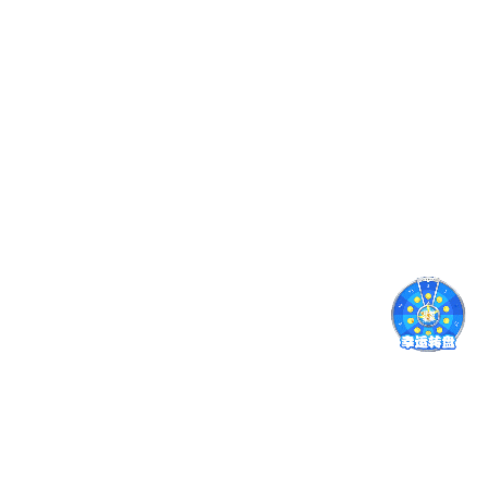
为是金球奖有力竞争者之一，这也成为此次庆祝活动
的重要原因之一。
通过不断努力提升自我水平，以及面对挑战时不屈不
挠精神，登贝莱向全世界展示了一位顶级运动员应具
备的素质。他成为年轻一代运动员学习榜样，引领着
更多人走向成功之路。
3、巴黎战神广场的重要性
巴黎战神广场作为法国首都重要地标之一，不仅是政
治生活中心，也是文化交流的重要平台。每当重大赛
事或者社会活动举行时，这里总是聚集大量的人群，
共同见证历史的一刻。因此，本次迎接登贝莱金球奖
候选人的集会，自然成为这一地标又一次辉煌时刻。
这个广场承载着无数美好的回忆，无论是在胜利时欢