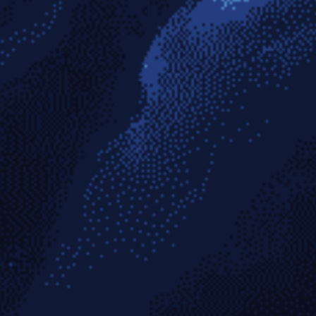
展望未来，若能保持这样的状态与斗志，多特蒙
续完善战术体系，加强各个位置之间默契配合，
誉。同时，管理层也应及时评估当前阵容情况，
总而言之，这样的一场逆转，不仅仅是三分的问
现。相信只要坚持这种拼搏精神，多特蒙德必将
总结：
通过本赛季初期这一激动人心的逆转之战，我们
拼搏态度。这种信念贯穿于整支球队，无论是在
爆发出惊人的潜力，实现目标。每一位选手都发
以双响助力球队反超，为全队树立了榜样。
未来，无论挑战如何，相信只要齐心协力、多措