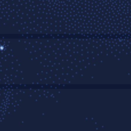
、专业数据、高清视频，
bet网站入口APP
与网页版为您提供便
APP下载
网页版入口
在最新的一场德甲联赛中，多特蒙德主场迎战汉堡
比分逆转胜出，实现了惊天大逆转。本场比赛的
键时刻打入两球，成为球队取胜的重要功臣。开