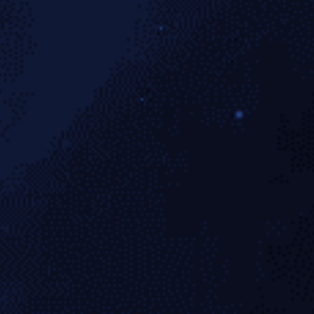
多特蒙德定能再创佳绩，让我们期待他们接下来
升比
塔图姆对费城76人队表...