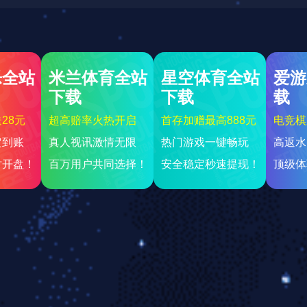
手，但凭借顽强的斗志和优秀的团队配合，他们
蒙德不屈不挠的精神，更让人们看到了本塞拜尼
值。
1、比赛背景与重要性
这场比赛之前，多特蒙德在积分榜上与汉堡之间
一场普通的联赛，而是一场关系到争夺欧战名额
门，一直以来都被寄予厚望，他们希望能够在新
汉堡则是近年来努力重返顶级联赛的一支队伍，
一定威胁。面对老对手，多特蒙德显然希望能够
以提升士气并增强信心。
因此，这场比赛的重要性不仅体现在积分上，更
度，对接下来的赛事形成良好的推动作用。