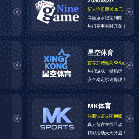
捷的体育服务。
2026-06-01 14:02
66 次阅读
，经过一场跌宕起伏的较量，最终以3:2的
焦点无疑是多特蒙德前锋本塞拜尼，他在关
局阶段，多特蒙德面临困境，早早落后于对