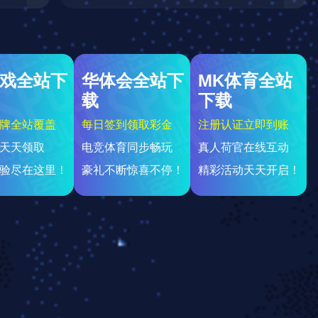
成功扭转了局势。这场比赛不仅展示了多特
的出色状态，他用实际行动证明了自己的价
存在一定差距，因此对他们来说，这不仅是
的重要之战。多特蒙德作为德国足球传统豪
赛季中继续保持竞争力。
他们在前几轮表现出色，对多特蒙德构成了
捍卫自己的主场威严，赢得这场关键比赛，
是在心理层面为球队树立一种积极向上的态