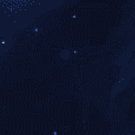
上一篇：
塞尔报道克洛普成皇马新帅首选德…
精选推荐
1
塔图姆赞76人实力强大强调球队需提
在近期的比赛中，波士顿凯尔特人队的明星球员
2026-07-04