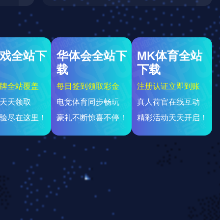
风格、拉比奥特的能力与潜力、那不勒斯的
面深入探讨这一事件。
深受球迷和媒体关注。他擅长根据不同对手
图斯执教期间，他成功带领球队多次夺得意
。
场球员尤其看重控球能力和传递准确性。拉
心目中的理想人选。对于那不勒斯来说，引
层面的考量，更是出于对球队未来发展的规
一支更具活力和创造力的球队，从而在意甲