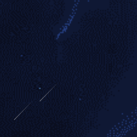
阿莱格里欲挖角拉比奥特加