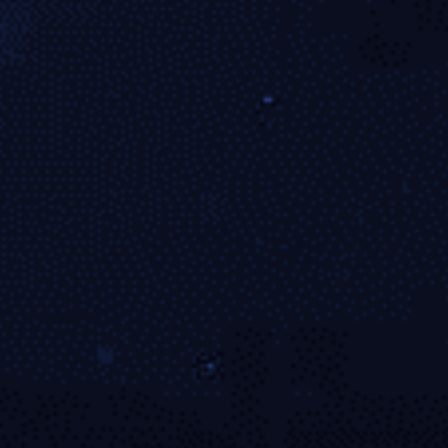
员詹姆斯对球队的表现进...
迅
了一则关于美媒阴阳福克...
前
是其明星球员字母哥（扬尼斯...
湖
细分析，指出火箭队在双...
云