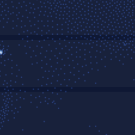
、专业数据、高清视频，
bet网站入口APP
与网页版为您提供便
APP下载
网页版入口
近年来，意大利足球的转会市场一直备受关注，
莱格里作为尤文图斯的主教练，他对拉比奥特的
文图斯的表现稳健，吸引了那不勒斯等球队的注