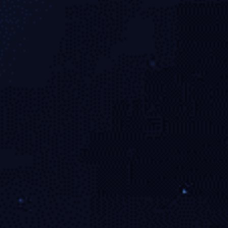
今足球世界瞬息万变，也提醒着各大俱乐部
时响应，以便抓住每一个机遇，实现持续向
下一篇：
热刺迎战利兹联保级关键战历史交