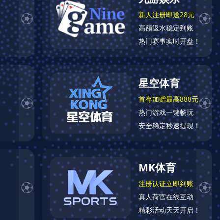
捷的体育服务。
2026-06-25 13:14
28 次阅读
尤其是一些顶级教练和球员之间的动态。阿
兴趣再次引发了媒体的热议。拉比奥特在尤
意。而丁丁（德布劳内）是否会离队也成为