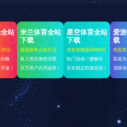
了另外一个焦点话题。本文将从阿莱格里的执教
战略布局，以及丁丁可能离队对球队影响四个方
1、阿莱格里的执教风格
阿莱格里作为一名经验丰富的教练，其战术理念
调整阵型，并能够最大化激发球员潜能。在尤文
甲冠军，这使他在转会市场上的话语权相对较大
此外，阿莱格里的战术要求高效而灵活，对于中
比奥特恰好具备这些特点，使得他成为阿莱格里
入这样一位实力派中场能够提升整体竞争力。
然而，阿莱格里欲挖角拉比奥特，不仅仅是战术
划。他希望通过引进年轻且有潜力的球员来打造
及欧洲赛场上争取更好的成绩。