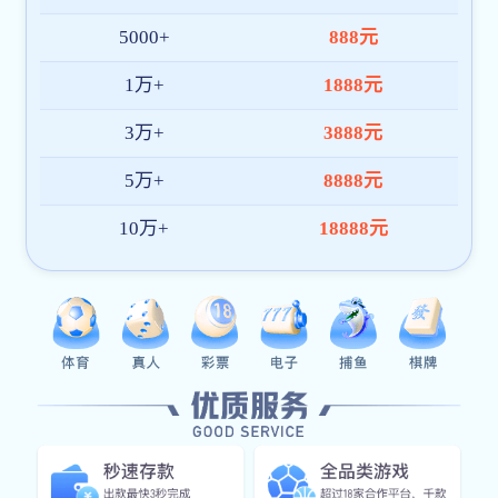
1、穆西亚拉回归对拜仁的重要性
穆西亚拉是拜仁近年来培养出的杰出年轻球员，他在
场上的表现给人留下了深刻印象。作为中场核心，穆
西亚拉具备出色的控球和传球能力，能够有效串联起
球队的进攻。伤愈复出的他，将为球队带来更多创意
和活力，使得拜仁在进攻端更加多样化。
此外，穆西亚拉在与顶级球队交锋时展现出的大心脏
特质，让人对他的未来充满期待。在面对压力时，他
常常能够做出关键性的决策，为球队创造机会。这种
能力使得他不仅是一个优秀的队友，也是一个值得信
赖的关键人物。因此，他的回归对于提升团队士气和
战斗力都有着积极作用。