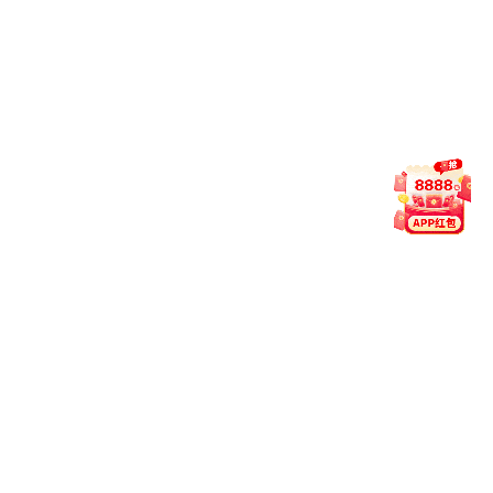
排，以应对即将到来的挑战。毕竟，对于任何一支争
冠球队来说，人手充足且实力均衡是取得成功的重要
因素。
另外，他们恢复健康意味着预计不会再发生因伤病导
致人员短缺的问题，这对于教练组制定战术策略提供
了更大的灵活性。在面临密集赛程时，多名核心成员
齐整，可以让教练根据对手特点作出及时调整，从而
增强比赛胜算。
最后，这样一来，会促使德甲联赛内其他俱乐部不得
不加大投入，提高自身竞争水平，以应对日益强大的
拜仁慕尼黑。这无形中推动了整个联赛质量的提高，
使得未来几年的德甲更加精彩纷呈，同时吸引更多国
际关注，加速德国足球品牌的发展。