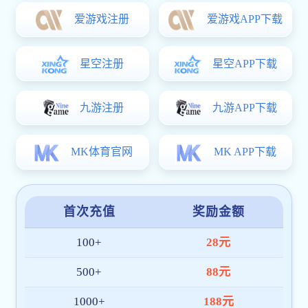
出在即引发球迷期待
近日，拜仁慕尼黑的年轻天才穆西亚拉与加拿大左边
后卫阿方索·戴维斯重返球队合练，这一消息令球迷们
充满期待。两位球员在经历了不同程度的伤病后恢复
训练，标志着他们即将复出为球队贡献力量。穆西亚
拉作为拜仁未来的核心之一，其技术能力和场上智慧
备受瞩目；而戴维斯以其速度和突破能力成为球队的
重要防线支柱。他们的回归不仅增强了拜仁的阵容深
度，也提升了球队在接下来的比赛中的竞争力。本文
将从四个方面详细探讨这一事件对球迷、球队以及整
个德甲联赛可能产生的影响。