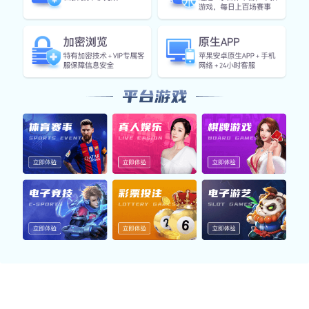
端都会面临较大压力。缺少足够火力支持，球队在进
攻端难以形成有效配合，而防守上又无法完全限制对
手，从而导致比分逐渐拉开。这种情况下，许利民是
否会调整战术便成为了关键所在。
2、郭艾伦的幽默反应
面对局势不佳，郭艾伦作为队内核心球员，对于教练
许利民策略的不满也以一种轻松幽默的方式表达出
来。他调侃道：“教练急了生气了”，这一言论瞬间引
发球迷们哈哈大笑。这种幽默不仅缓解了紧张氛围，
也体现了郭艾伦与教练之间良好的沟通和信任关系。
郭艾伦善于用幽默来化解困境，这对于提升团队士气
起到了积极作用。在关键时刻，他能够用这样的方式
调动全队情绪，使得队友们放下心理包袱，全力以赴